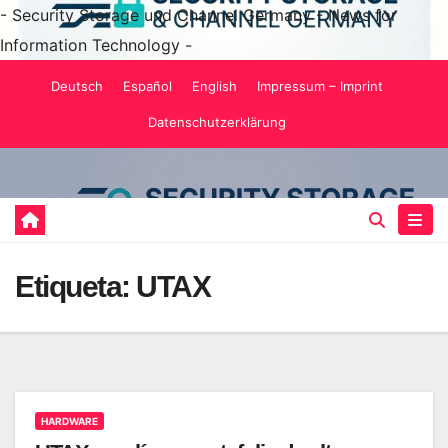
- Security Storage und Channel Germany - News for
Information Technology -
Saltar
Deutsch
Español
English
Impressum – Imprint
al
Datenschutzerklärung
contenido
Etiqueta:
UTAX
HARDWARE