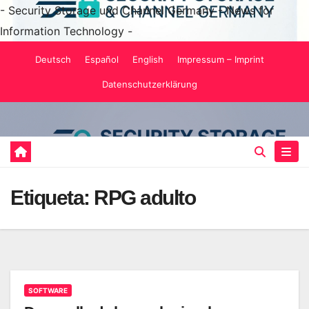
- Security Storage und Channel Germany - News for
Information Technology -
Saltar
Deutsch
Español
English
Impressum – Imprint
al
Datenschutzerklärung
contenido
Etiqueta:
RPG adulto
SOFTWARE