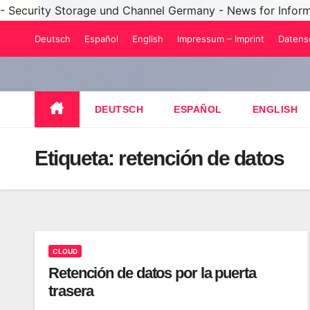
- Security Storage und Channel Germany - News for Infor
Saltar
Deutsch
Español
English
Impressum – Imprint
Datens
al
contenido
DEUTSCH
ESPAÑOL
ENGLISH
Etiqueta:
retención de datos
CLOUD
Retención de datos por la puerta
trasera