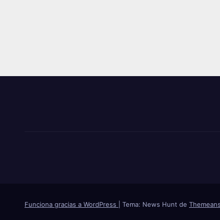
Funciona gracias a WordPress
|
Tema: News Hunt de
Themeans