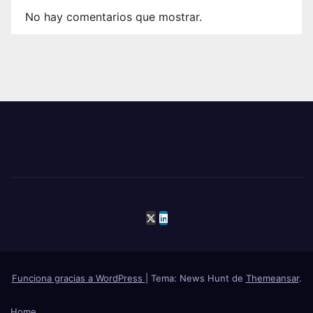
No hay comentarios que mostrar.
Funciona gracias a WordPress
|
Tema: News Hunt de
Themeansar
.
Home