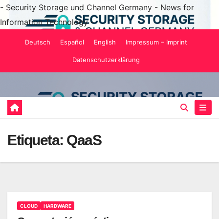
- Security Storage und Channel Germany - News for
Information Technology -
Saltar
Deutsch
Español
English
Impressum – Imprint
al
Datenschutzerklärung
contenido
Etiqueta:
QaaS
CLOUD
HARDWARE