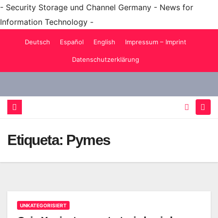
- Security Storage und Channel Germany - News for
Information Technology -
Saltar
Deutsch
Español
English
Impressum – Imprint
al
Datenschutzerklärung
contenido
Etiqueta:
Pymes
UNKATEGORISIERT