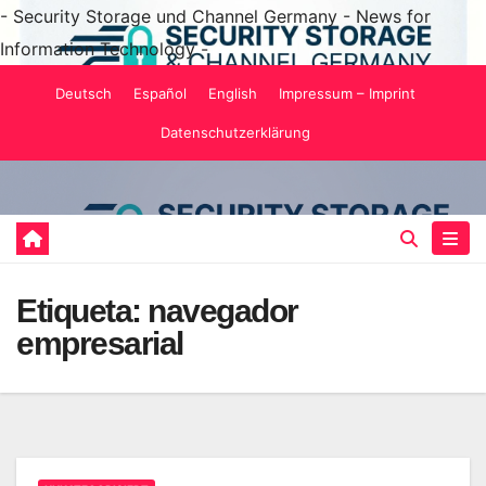
- Security Storage und Channel Germany - News for
Information Technology -
Saltar
Deutsch
Español
English
Impressum – Imprint
al
Datenschutzerklärung
contenido
Etiqueta:
navegador
empresarial