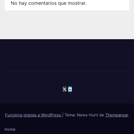
No hay comentarios que mostrar.
Funciona gracias a WordPress
|
Tema: News Hunt de
Themeansar
.
Home