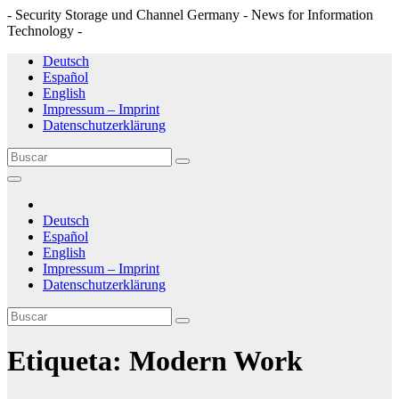
- Security Storage und Channel Germany - News for Information
Technology -
Saltar
Deutsch
al
Español
contenido
English
Impressum – Imprint
Datenschutzerklärung
Deutsch
Español
English
Impressum – Imprint
Datenschutzerklärung
Etiqueta:
Modern Work