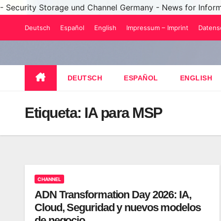
- Security Storage und Channel Germany - News for Infor
Saltar
Deutsch
Español
English
Impressum – Imprint
Datens
al
contenido
DEUTSCH
ESPAÑOL
ENGLISH
Etiqueta:
IA para MSP
CHANNEL
ADN Transformation Day 2026: IA,
Cloud, Seguridad y nuevos modelos
de negocio