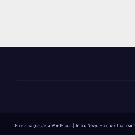
Funciona gracias a WordPress
|
Tema: News Hunt de
Themeans