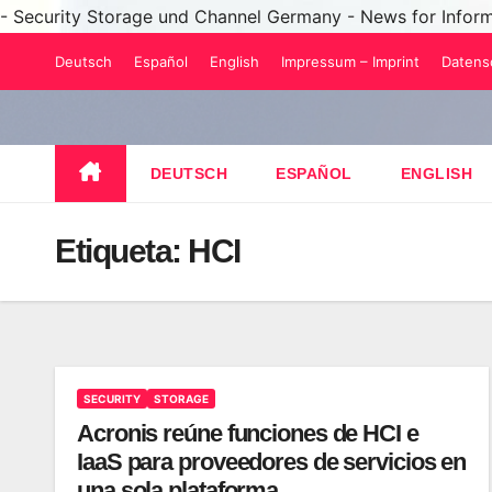
- Security Storage und Channel Germany - News for Infor
Saltar
Deutsch
Español
English
Impressum – Imprint
Datens
al
contenido
DEUTSCH
ESPAÑOL
ENGLISH
Etiqueta:
HCI
SECURITY
STORAGE
Acronis reúne funciones de HCI e
IaaS para proveedores de servicios en
una sola plataforma