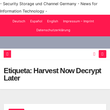
- Security Storage und Channel Germany - News for
Information Technology -
Saltar
Deutsch
Español
English
Impressum – Imprint
al
Datenschutzerklärung
contenido
Etiqueta:
Harvest Now Decrypt
Later