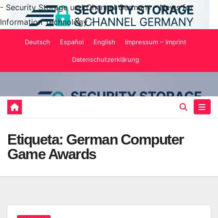
- Security Storage und Channel Germany - News for
Information Technology -
Saltar
Deutsch
Español
English
Impressum – Imprint
al
Datenschutzerklärung
contenido
Etiqueta:
German Computer
Game Awards