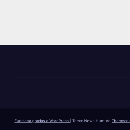
Funciona gracias a WordPress
|
Tema: News Hunt de
Themeans