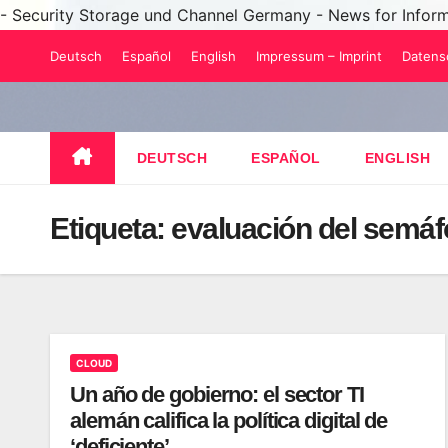
- Security Storage und Channel Germany - News for Infor
Saltar
Deutsch
Español
English
Impressum – Imprint
Datens
al
contenido
DEUTSCH
ESPAÑOL
ENGLISH
Etiqueta:
evaluación del semáf
CLOUD
Un año de gobierno: el sector TI
alemán califica la política digital de
‘deficiente’