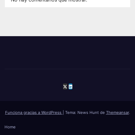
Funciona gracias a WordPress
|
Tema: News Hunt de
Themeansar
.
Home