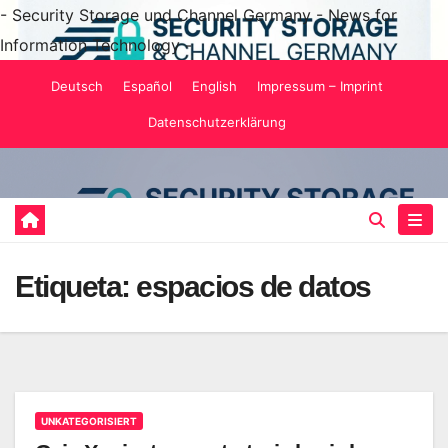
- Security Storage und Channel Germany - News for
Information Technology -
Saltar
Deutsch
Español
English
Impressum – Imprint
al
Datenschutzerklärung
contenido
Etiqueta:
espacios de datos
UNKATEGORISIERT