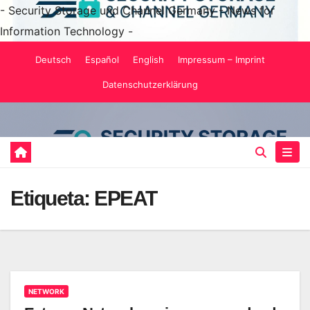
- Security Storage und Channel Germany - News for
Information Technology -
Saltar
Deutsch
Español
English
Impressum – Imprint
al
Datenschutzerklärung
contenido
Etiqueta:
EPEAT
NETWORK