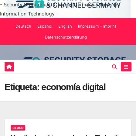
- Security Storage und Channel Germany - News for
Information Technology -
Saltar
Deutsch
Español
English
Impressum – Imprint
al
Datenschutzerklärung
contenido
Etiqueta:
economía digital
CLOUD