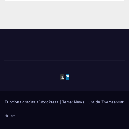
Funciona gracias a WordPress
|
Tema: News Hunt de
Themeansar
.
Home