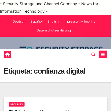
- Security Storage und Channel Germany - News for
Information Technology -
Saltar
Deutsch
Español
English
Impressum – Imprint
al
Datenschutzerklärung
contenido
Etiqueta:
confianza digital
SECURITY