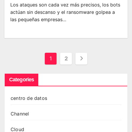
Los ataques son cada vez más precisos, los bots
actúan sin descanso y el ransomware golpea a
las pequeñas empresas…
Paginación
1
2
de
Categories
entradas
centro de datos
Channel
Cloud