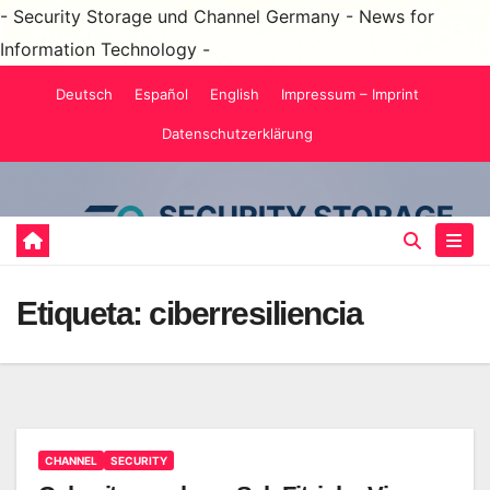
- Security Storage und Channel Germany - News for
Information Technology -
Saltar
Deutsch
Español
English
Impressum – Imprint
al
Datenschutzerklärung
contenido
Etiqueta:
ciberresiliencia
CHANNEL
SECURITY