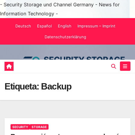
- Security Storage und Channel Germany - News for
Information Technology -
Saltar
Deutsch
Español
English
Impressum – Imprint
al
Datenschutzerklärung
contenido
Etiqueta:
Backup
SECURITY
STORAGE