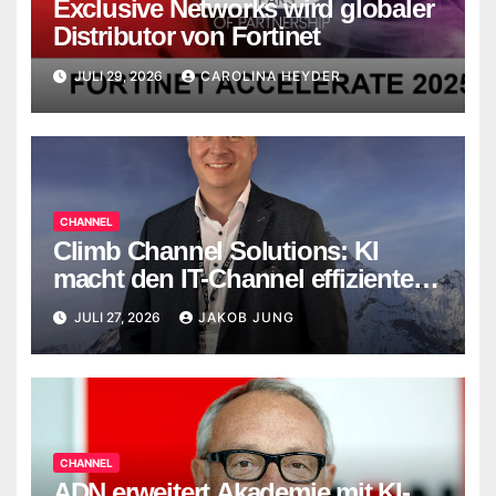
Exclusive Networks wird globaler
Distributor von Fortinet
JULI 29, 2026
CAROLINA HEYDER
CHANNEL
Climb Channel Solutions: KI
macht den IT-Channel effizienter,
ersetzt Menschen aber nicht
JULI 27, 2026
JAKOB JUNG
CHANNEL
ADN erweitert Akademie mit KI-