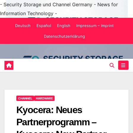
- Security Storage und Channel Germany - News for
Information Technology -
Zum
Deutsch
Español
English
Impressum – Imprint
Inhalt
Datenschutzerklärung
springen
CHANNEL
HARDWARE
Kyocera: Neues
Partnerprogramm –