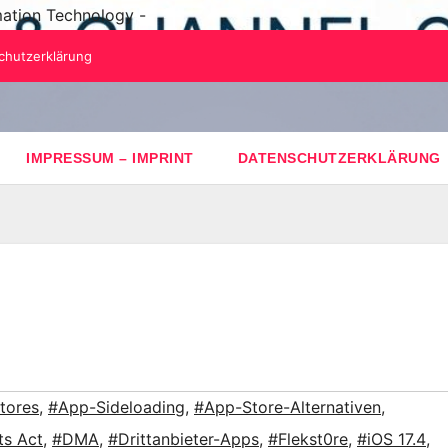
mation Technology -
chutzerklärung
IMPRESSUM – IMPRINT
DATENSCHUTZERKLÄRUNG
tores
,
#App-Sideloading
,
#App-Store-Alternativen
,
ts Act
,
#DMA
,
#Drittanbieter-Apps
,
#Flekst0re
,
#iOS 17.4
,