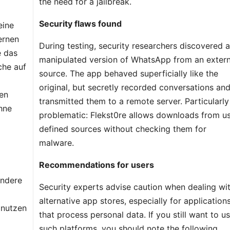
the need for a jailbreak.
Security flaws found
eine
ernen
During testing, security researchers discovered 
e das
manipulated version of WhatsApp from an extern
che auf
source. The app behaved superficially like the
original, but secretly recorded conversations an
den
transmitted them to a remote server. Particularly
hne
problematic: Flekst0re allows downloads from us
defined sources without checking them for
malware.
Recommendations for users
ondere
Security experts advise caution when dealing wi
alternative app stores, especially for application
 nutzen
that process personal data. If you still want to u
such platforms, you should note the following