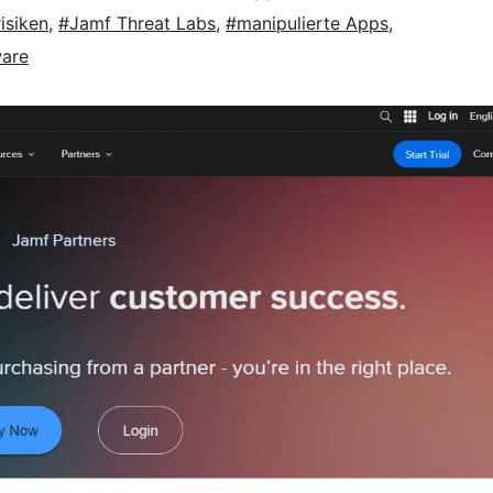
isiken
,
#Jamf Threat Labs
,
#manipulierte Apps
,
are