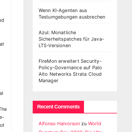
Wenn KI-Agenten aus
Testumgebungen ausbrechen
ed
Azul: Monatliche
Sicherheitspatches für Java-
at
LTS-Versionen
FireMon erweitert Security-
Policy-Governance auf Palo
Alto Networks Strata Cloud
Manager
al
Recent Comments
The
e-
Alfonso Halvorson
zu
World
out