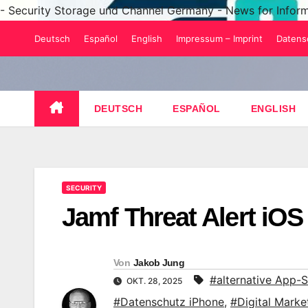
- Security Storage und Channel Germany - News for Infor
Zum
Deutsch
Español
English
Impressum – Imprint
Datens
Inhalt
springen
DEUTSCH
ESPAÑOL
ENGLISH
SECURITY
Jamf Threat Alert iOS
Von
Jakob Jung
#alternative App-S
OKT. 28, 2025
#Datenschutz iPhone
,
#Digital Marke