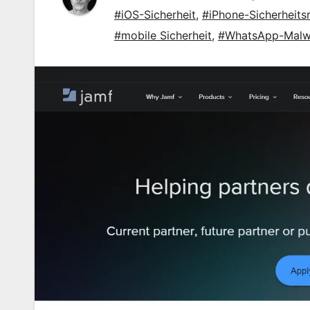
#iOS-Sicherheit
,
#iPhone-Sicherheitsr
#mobile Sicherheit
,
#WhatsApp-Malw