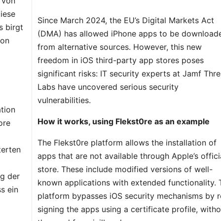
 von
iese
Since March 2024, the EU’s Digital Markets Act
s birgt
(DMA) has allowed iPhone apps to be download
von
from alternative sources. However, this new
freedom in iOS third-party app stores poses
significant risks: IT security experts at Jamf Thre
Labs have uncovered serious security
vulnerabilities.
ation
How it works, using Flekst0re as an example
ore
The Flekst0re platform allows the installation of
terten
apps that are not available through Apple’s offici
store. These include modified versions of well-
g der
known applications with extended functionality. 
ss ein
platform bypasses iOS security mechanisms by r
signing the apps using a certificate profile, with