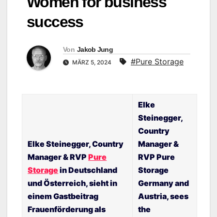
Women for business
success
Von
Jakob Jung
#Pure Storage
MÄRZ 5, 2024
Elke
Steinegger,
Country
Elke Steinegger, Country
Manager &
Manager & RVP
Pure
RVP Pure
Storage
in Deutschland
Storage
und Österreich, sieht in
Germany and
einem Gastbeitrag
Austria, sees
Frauenförderung als
the