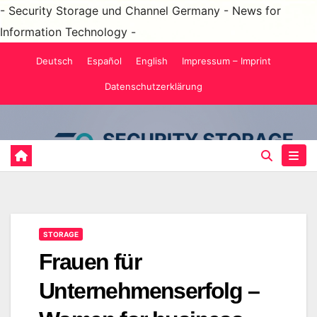
- Security Storage und Channel Germany - News for
Information Technology -
Zum
Deutsch
Español
English
Impressum – Imprint
Inhalt
Datenschutzerklärung
springen
STORAGE
Frauen für
Unternehmenserfolg –