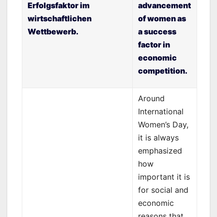
Erfolgsfaktor im
advancement
wirtschaftlichen
of women as
Wettbewerb.
a success
factor in
economic
competition.
Around
International
Women’s Day,
it is always
emphasized
how
important it is
for social and
economic
reasons that