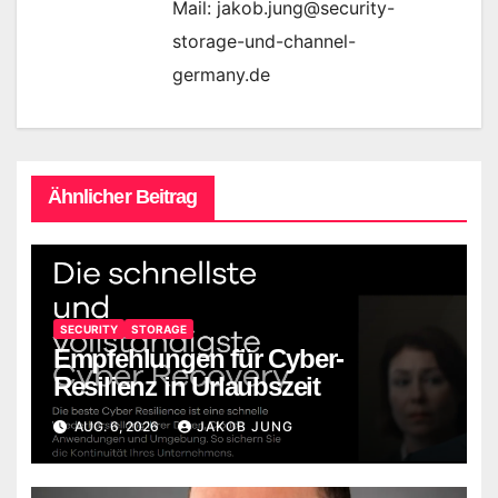
Mail: jakob.jung@security-
storage-und-channel-
germany.de
Ähnlicher Beitrag
SECURITY
STORAGE
Empfehlungen für Cyber-
Resilienz in Urlaubszeit
AUG. 6, 2026
JAKOB JUNG