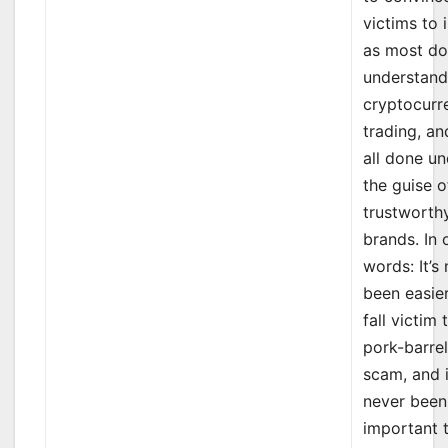
victims to 
as most do
understan
cryptocurr
trading, and
all done u
the guise o
trustworth
brands. In 
words: It’s
been easie
fall victim 
pork-barre
scam, and i
never bee
important 