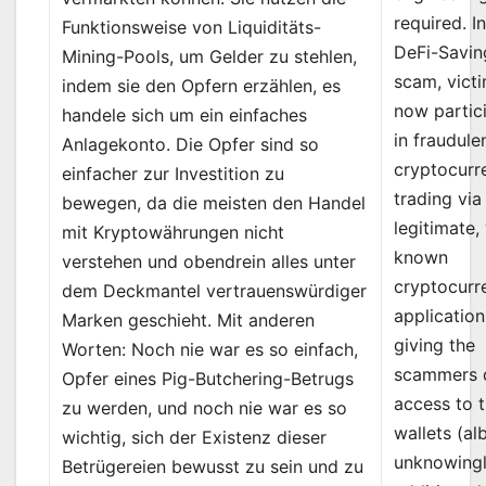
required. I
Funktionsweise von Liquiditäts-
DeFi-Savin
Mining-Pools, um Gelder zu stehlen,
scam, vict
indem sie den Opfern erzählen, es
now partic
handele sich um ein einfaches
in fraudule
Anlagekonto. Die Opfer sind so
cryptocurr
einfacher zur Investition zu
trading via
bewegen, da die meisten den Handel
legitimate,
mit Kryptowährungen nicht
known
verstehen und obendrein alles unter
cryptocurr
dem Deckmantel vertrauenswürdiger
application
Marken geschieht. Mit anderen
giving the
Worten: Noch nie war es so einfach,
scammers d
Opfer eines Pig-Butchering-Betrugs
access to t
zu werden, und noch nie war es so
wallets (alb
wichtig, sich der Existenz dieser
unknowingly
Betrügereien bewusst zu sein und zu