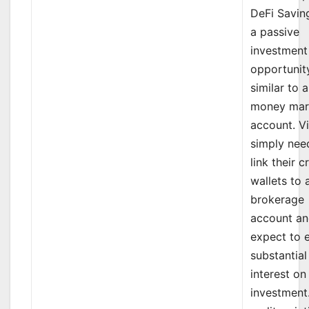
DeFi Savin
a passive
investment
opportunit
similar to a
money mar
account. V
simply nee
link their c
wallets to 
brokerage
account a
expect to 
substantial
interest on 
investment.