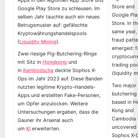
Store and
Google Play Store zu schleusen. Im
Google Pla
selben Jahr tauchte auch ein neues
Store. In t
Betrugsmuster auf: gefälschte
same year,
Kryptowährungshandelspools
fraud patte
(
Liquidity Mining
).
emerged: f
Zwei riesige Pig-Butchering-Ringe
cryptocurr
mit Sitz in
Hongkong
und
trading po
in
Kambodscha
deckte Sophos X-
(liquidity m
Ops im Jahr 2023 auf. Diese Banden
Two major 
nutzten legitime Krypto-Handels-
butchering 
Apps und erstellten Fake-Personen,
based in H
um Opfer anzulocken. Weitere
Kong and
Untersuchungen ergaben, dass die
Cambodia 
Gauner ihr Arsenal auch
uncovered
um
KI
erweiterten.
Sophos X-O