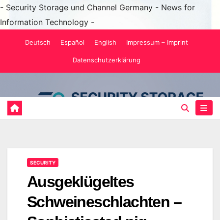
- Security Storage und Channel Germany - News for
Information Technology -
Zum
Deutsch
Español
English
Impressum – Imprint
Inhalt
Datenschutzerklärung
springen
SECURITY
Ausgeklügeltes
Schweineschlachten –