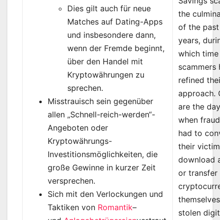
Savings sc
Dies gilt auch für neue
the culmin
Matches auf Dating-Apps
of the pas
und insbesondere dann,
years, duri
wenn der Fremde beginnt,
which time
über den Handel mit
scammers 
Kryptowährungen zu
refined the
sprechen.
approach.
Misstrauisch sein gegenüber
are the da
allen „Schnell-reich-werden“-
when fraud
Angeboten oder
had to con
Kryptowährungs-
their victi
Investitionsmöglichkeiten, die
download 
große Gewinne in kurzer Zeit
or transfer
versprechen.
cryptocurr
Sich mit den Verlockungen und
themselves
Taktiken von
Romantik
–
stolen digit