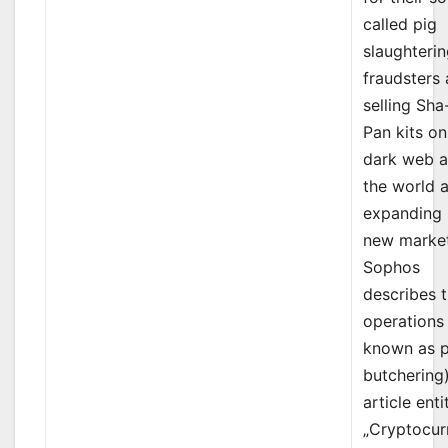
called pig
slaughterin
fraudsters 
selling Sha
Pan kits on
dark web 
the world 
expanding 
new market
Sophos
describes 
operations 
known as p
butchering)
article enti
„Cryptocur