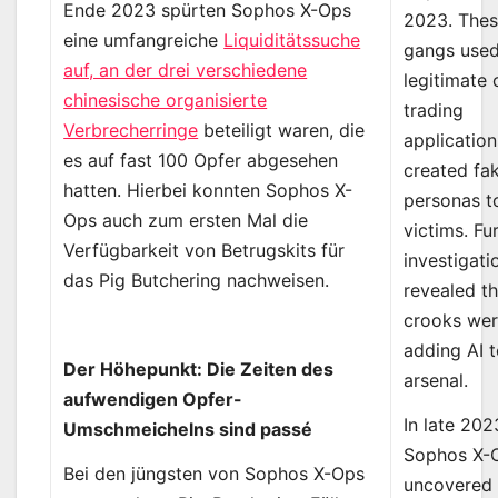
Ende 2023 spürten Sophos X-Ops
2023. The
eine umfangreiche
Liquiditätssuche
gangs use
auf, an der drei verschiedene
legitimate 
chinesische organisierte
trading
Verbrecherringe
beteiligt waren, die
applicatio
es auf fast 100 Opfer abgesehen
created fa
hatten. Hierbei konnten Sophos X-
personas to
Ops auch zum ersten Mal die
victims. Fu
Verfügbarkeit von Betrugskits für
investigati
das Pig Butchering nachweisen.
revealed th
crooks wer
adding AI t
Der Höhepunkt: Die Zeiten des
arsenal.
aufwendigen Opfer-
In late 202
Umschmeichelns sind passé
Sophos X-
Bei den jüngsten von Sophos X-Ops
uncovered