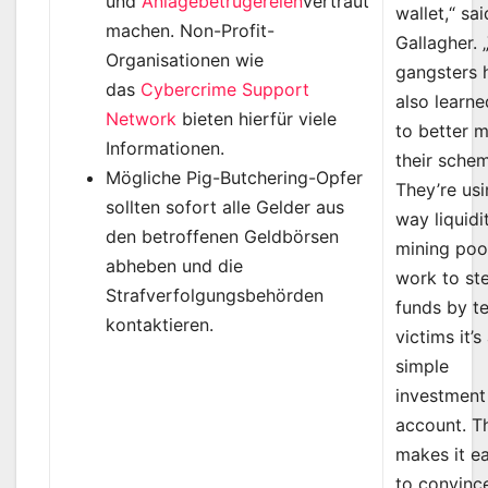
und
Anlagebetrügereien
vertraut
wallet,“ sai
machen. Non-Profit-
Gallagher. 
Organisationen wie
gangsters 
das
Cybercrime Support
also learn
Network
bieten hierfür viele
to better 
Informationen.
their sche
Mögliche Pig-Butchering-Opfer
They’re usi
sollten sofort alle Gelder aus
way liquidi
den betroffenen Geldbörsen
mining poo
abheben und die
work to ste
Strafverfolgungsbehörden
funds by te
kontaktieren.
victims it’s
simple
investment
account. T
makes it ea
to convinc