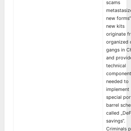
scams
metastasiz
new forms“
new kits
originate 
organized 
gangs in C
and provid
technical
component
needed to
implement 
special por
barrel sch
called „DeF
savings“.
Criminals 