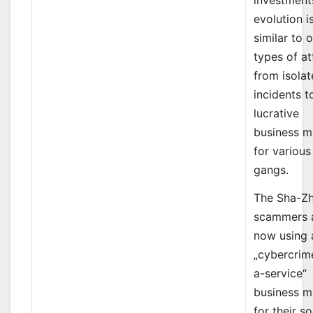
evolution i
similar to 
types of at
from isola
incidents t
lucrative
business m
for various
gangs.
The Sha-Z
scammers 
now using 
„cybercrim
a-service“
business m
for their so