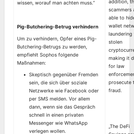
addition, t
wissen, worauf man achten muss.“
scammers 
able to hid
wallet net
Pig-Butchering-Betrug verhindern
laundering
Um zu verhindern, Opfer eines Pig-
stolen
Butchering-Betrugs zu werden,
cryptocurr
empfiehlt Sophos folgende
making it di
Maßnahmen:
for law
enforcemen
Skeptisch gegenüber Fremden
prosecute 
sein, die sich über soziale
fraud.
Netzwerke wie Facebook oder
per SMS melden. Vor allem
dann, wenn sie das Gespräch
schnell in einen privaten
Messenger wie WhatsApp
„The DeFi
verlegen wollen.