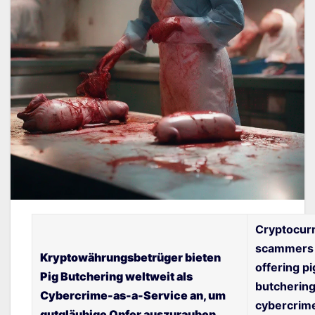
Cryptocur
scammers 
Kryptowährungsbetrüger bieten
offering pi
Pig Butchering weltweit als
butchering
Cybercrime-as-a-Service an, um
cybercrim
gutgläubige Opfer auszurauben.