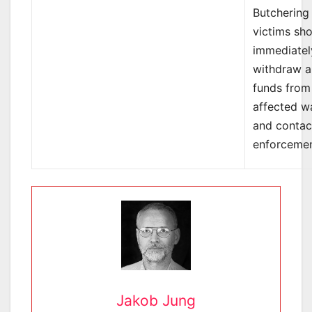
Butchering
victims sh
immediatel
withdraw al
funds from
affected wa
and contac
enforcemen
Jakob Jung