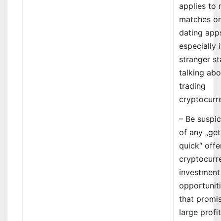
applies to
matches o
dating app
especially i
stranger st
talking abo
trading
cryptocurr
– Be suspi
of any „get
quick“ offe
cryptocurr
investment
opportunit
that promi
large profit