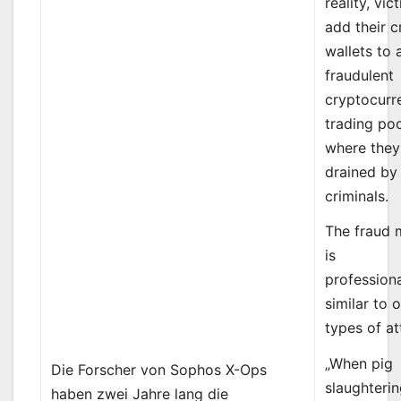
reality, vic
add their c
wallets to 
fraudulent
cryptocurr
trading po
where they
drained by
criminals.
The fraud 
is
professiona
similar to 
types of a
„When pig
Die Forscher von Sophos X-Ops
slaughterin
haben zwei Jahre lang die