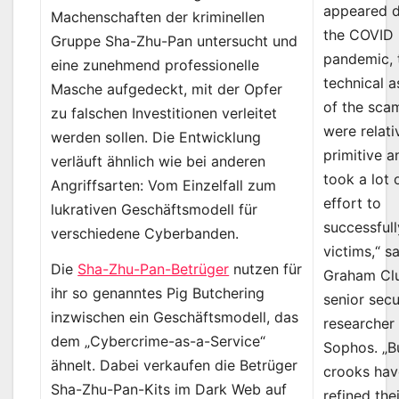
appeared d
Machenschaften der kriminellen
the COVID
Gruppe Sha-Zhu-Pan untersucht und
pandemic, 
eine zunehmend professionelle
technical 
Masche aufgedeckt, mit der Opfer
of the sca
zu falschen Investitionen verleitet
were relati
werden sollen. Die Entwicklung
primitive a
verläuft ähnlich wie bei anderen
took a lot 
Angriffsarten: Vom Einzelfall zum
effort to
lukrativen Geschäftsmodell für
successfull
verschiedene Cyberbanden.
victims,“ s
Die
Sha-Zhu-Pan-Betrüger
nutzen für
Graham Clu
ihr so genanntes Pig Butchering
senior secu
inzwischen ein Geschäftsmodell, das
researcher 
dem „Cybercrime-as-a-Service“
Sophos. „B
ähnelt. Dabei verkaufen die Betrüger
crooks hav
Sha-Zhu-Pan-Kits im Dark Web auf
refined the