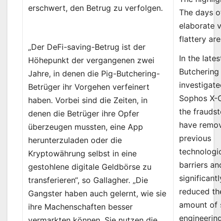
erschwert, den Betrug zu verfolgen.
The days o
elaborate v
flattery ar
„Der DeFi-saving-Betrug ist der
In the lates
Höhepunkt der vergangenen zwei
Butchering
Jahre, in denen die Pig-Butchering-
investigat
Betrüger ihr Vorgehen verfeinert
Sophos X-
haben. Vorbei sind die Zeiten, in
the fraudst
denen die Betrüger ihre Opfer
have remov
überzeugen mussten, eine App
previous
herunterzuladen oder die
technologi
Kryptowährung selbst in eine
barriers an
gestohlene digitale Geldbörse zu
significantl
transferieren“, so Gallagher. „Die
reduced th
Gangster haben auch gelernt, wie sie
amount of 
ihre Machenschaften besser
engineerin
vermarkten können. Sie nutzen die