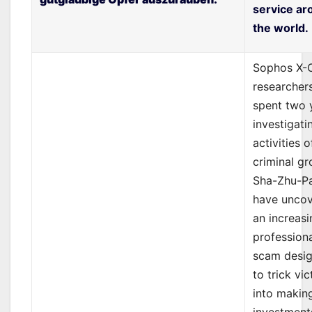
service ar
the world.
Sophos X-
researcher
spent two 
investigati
activities o
criminal g
Sha-Zhu-P
have unco
an increasi
profession
scam desi
to trick vi
into making
investment