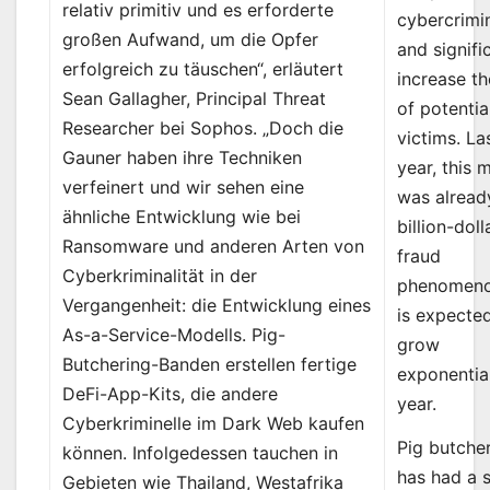
relativ primitiv und es erforderte
cybercrimi
großen Aufwand, um die Opfer
and signifi
erfolgreich zu täuschen“, erläutert
increase th
Sean Gallagher, Principal Threat
of potentia
Researcher bei Sophos. „Doch die
victims. La
Gauner haben ihre Techniken
year, this 
verfeinert und wir sehen eine
was alread
ähnliche Entwicklung wie bei
billion-doll
Ransomware und anderen Arten von
fraud
Cyberkriminalität in der
phenomeno
Vergangenheit: die Entwicklung eines
is expecte
As-a-Service-Modells. Pig-
grow
Butchering-Banden erstellen fertige
exponential
DeFi-App-Kits, die andere
year.
Cyberkriminelle im Dark Web kaufen
Pig butche
können. Infolgedessen tauchen in
has had a s
Gebieten wie Thailand, Westafrika