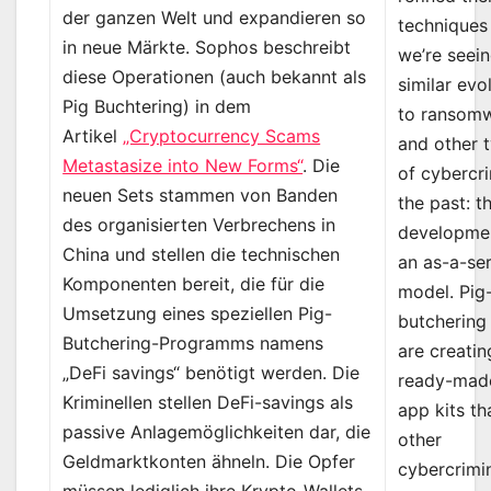
der ganzen Welt und expandieren so
techniques
in neue Märkte. Sophos beschreibt
we’re seei
diese Operationen (auch bekannt als
similar evo
Pig Buchtering) in dem
to ransom
Artikel
„Cryptocurrency Scams
and other 
Metastasize into New Forms“
. Die
of cybercr
neuen Sets stammen von Banden
the past: t
des organisierten Verbrechens in
developme
China und stellen die technischen
an as-a-se
Komponenten bereit, die für die
model. Pig
Umsetzung eines speziellen Pig-
butchering
Butchering-Programms namens
are creatin
„DeFi savings“ benötigt werden. Die
ready-mad
Kriminellen stellen DeFi-savings als
app kits th
passive Anlagemöglichkeiten dar, die
other
Geldmarktkonten ähneln. Die Opfer
cybercrimi
müssen lediglich ihre Krypto-Wallets