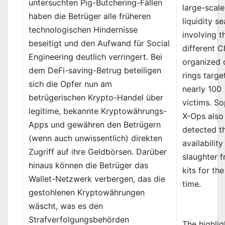
untersuchten Pig-Butchering-Fällen
large-scale
haben die Betrüger alle früheren
liquidity s
technologischen Hindernisse
involving t
beseitigt und den Aufwand für Social
different C
Engineering deutlich verringert. Bei
organized 
dem DeFi-saving-Betrug beteiligen
rings targe
sich die Opfer nun am
nearly 100
betrügerischen Krypto-Handel über
victims. S
legitime, bekannte Kryptowährungs-
X-Ops also
Apps und gewähren den Betrügern
detected t
(wenn auch unwissentlich) direkten
availability
Zugriff auf ihre Geldbörsen. Darüber
slaughter f
hinaus können die Betrüger das
kits for the
Wallet-Netzwerk verbergen, das die
time.
gestohlenen Kryptowährungen
wäscht, was es den
Strafverfolgungsbehörden
The highlig