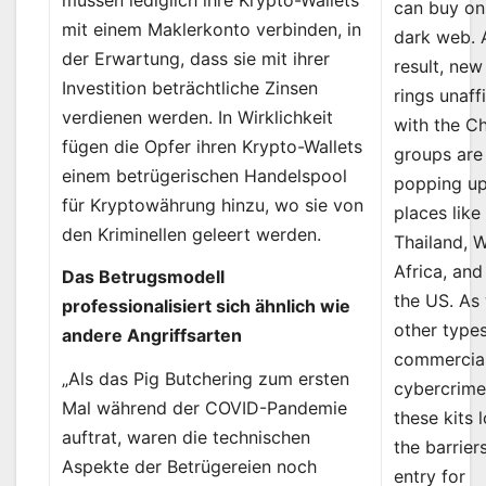
can buy on
mit einem Maklerkonto verbinden, in
dark web. 
der Erwartung, dass sie mit ihrer
result, new
Investition beträchtliche Zinsen
rings unaffi
verdienen werden. In Wirklichkeit
with the C
fügen die Opfer ihren Krypto-Wallets
groups are
einem betrügerischen Handelspool
popping up
für Kryptowährung hinzu, wo sie von
places like
den Kriminellen geleert werden.
Thailand, 
Africa, and
Das Betrugsmodell
the US. As
professionalisiert sich ähnlich wie
other type
andere Angriffsarten
commercia
„Als das Pig Butchering zum ersten
cybercrime
Mal während der COVID-Pandemie
these kits 
auftrat, waren die technischen
the barrier
Aspekte der Betrügereien noch
entry for