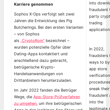
into downl
Karriere genommen
fraudulent 
Sophos X-Ops verfolgt seit zwei
party cryp
Jahren die Entwicklung des Pig
trading
Butcherings. Bei den ersten Varianten
application
– von Sophos
als
„CryptoRom“
bezeichnet –
wurden potenzielle Opfer über
In 2022,
Dating-Apps kontaktiert und
fraudsters
anschließend dazu gebracht,
ways to b
betrügerische Krypto-
app store
Handelsanwendungen von
verificatio
Drittanbietern herunterzuladen.
procedures
sneak their
Im Jahr 2022 fanden die Betrüger
fraudulent
Wege, die
App-Store-Prüfverfahren
into the
zu umgehen
, um ihre betrügerischen
legitimate
Apps in den legitimen App Store und