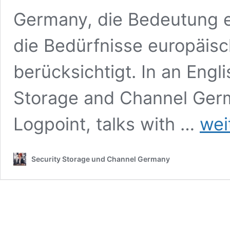
Germany, die Bedeutung ei
die Bedürfnisse europäis
berücksichtigt. In an Engl
Storage and Channel Germ
Logpoint
Logpoint, talks with …
wei
Europäis
Security
–
Security Storage und Channel Germany
Logpoint
Europea
Security