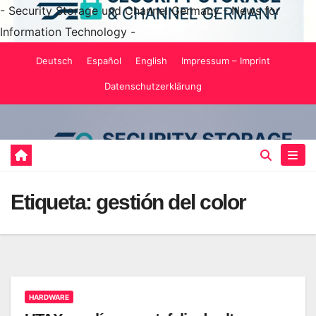
- Security Storage und Channel Germany - News for
Information Technology -
Saltar
Deutsch
Español
English
Impressum – Imprint
al
Datenschutzerklärung
contenido
Etiqueta:
gestión del color
HARDWARE